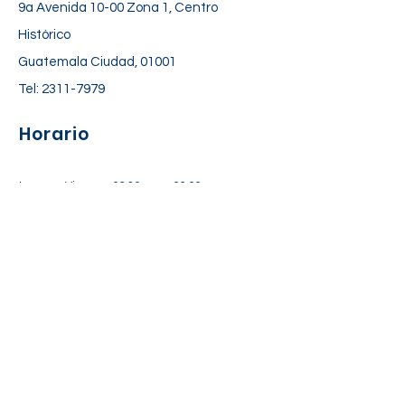
9a Avenida 10-00 Zona 1, Centro
Histórico
Guatemala Ciudad, 01001
Tel:
2311-7979
Horario
Lunes a Viernes: 06:30 am – 06:00 pm
Sábado: 7:00 am – 12:30 pm
Suscríbete a nuestra lista de
correos
Suscríbete Ahora