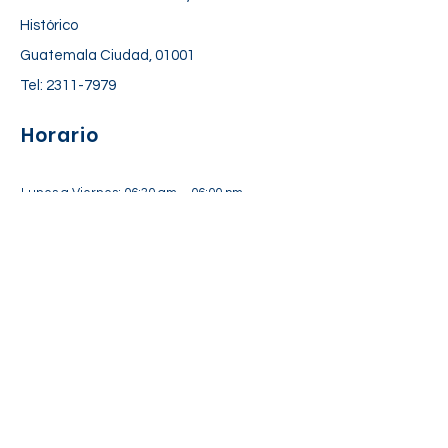
Histórico
Guatemala Ciudad, 01001
Tel:
2311-7979
Horario
Lunes a Viernes: 06:30 am – 06:00 pm
Sábado: 7:00 am – 12:30 pm
Suscríbete a nuestra lista de
correos
Suscríbete Ahora