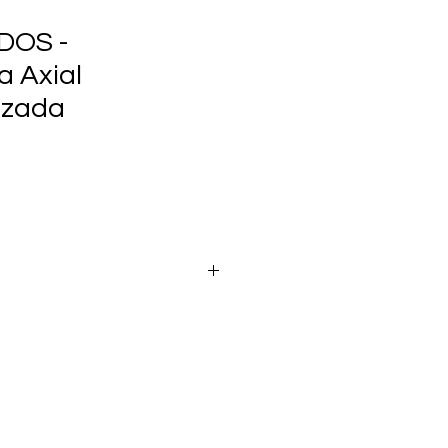
DOS -
a Axial
izada