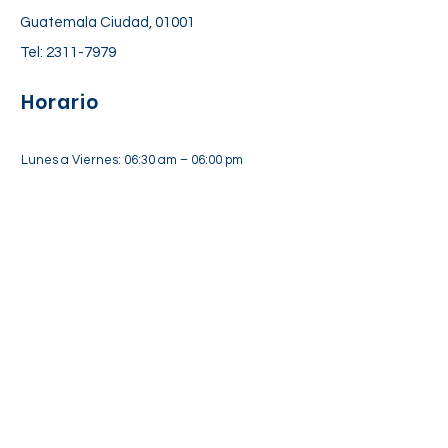
Guatemala Ciudad, 01001
Tel:
2311-7979
Horario
Lunes a Viernes: 06:30 am – 06:00 pm
Sábado: 7:00 am – 12:30 pm
Suscríbete a nuestra lista de
correos
Suscríbete Ahora