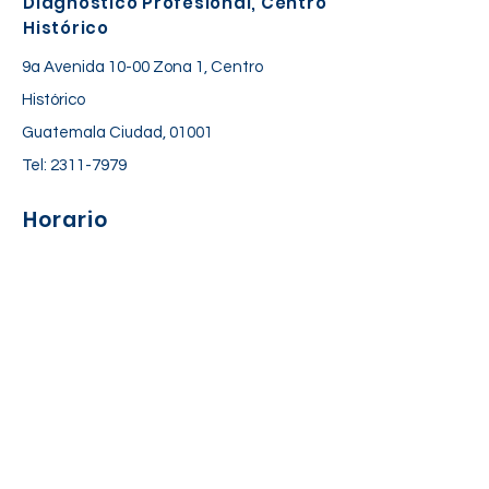
Diagnóstico Profesional, Centro
Histórico
9a Avenida 10-00 Zona 1, Centro
Histórico
Guatemala Ciudad, 01001
Tel:
2311-7979
Horario
Lunes a Viernes: 06:30 am – 06:00 pm
Sábado: 7:00 am – 12:30 pm
Suscríbete a nuestra lista de
correos