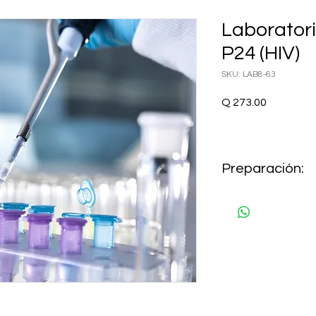
Laborator
P24 (HIV)
SKU: LAB8-63
Precio
Q 273.00
Preparación:
AYUNO 8 HORAS