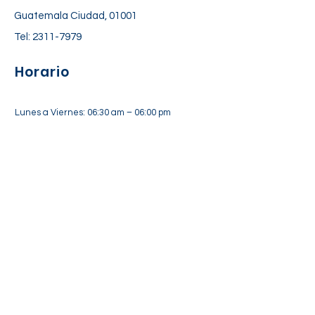
Guatemala Ciudad, 01001
Tel:
2311-7979
Horario
Lunes a Viernes: 06:30 am – 06:00 pm
Sábado: 7:00 am – 12:30 pm
Suscríbete a nuestra lista de
correos
Suscríbete Ahora