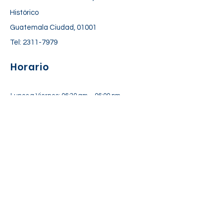
Histórico
Guatemala Ciudad, 01001
Tel:
2311-7979
Horario
Lunes a Viernes: 06:30 am – 06:00 pm
Sábado: 7:00 am – 12:30 pm
Suscríbete a nuestra lista de
correos
Suscríbete Ahora