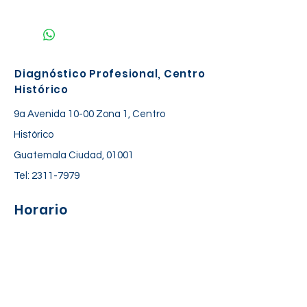
NO REQUIERE PREPARACIÓN
Diagnóstico Profesional, Centro
Histórico
9a Avenida 10-00 Zona 1, Centro
Histórico
Guatemala Ciudad, 01001
Tel:
2311-7979
Horario
Lunes a Viernes: 06:30 am – 06:00 pm
Sábado: 7:00 am – 12:30 pm