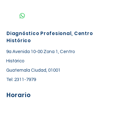
NO REQUIERE PREPARACIÓN
Diagnóstico Profesional, Centro
Histórico
9a Avenida 10-00 Zona 1, Centro
Histórico
Guatemala Ciudad, 01001
Tel:
2311-7979
Horario
Lunes a Viernes: 06:30 am – 06:00 pm
Sábado: 7:00 am – 12:30 pm