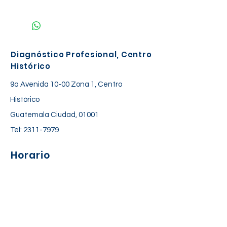
NO REQUIERE PREPARACIÓN
Diagnóstico Profesional, Centro
Histórico
9a Avenida 10-00 Zona 1, Centro
Histórico
Guatemala Ciudad, 01001
Tel:
2311-7979
Horario
Lunes a Viernes: 06:30 am – 06:00 pm
Sábado: 7:00 am – 12:30 pm