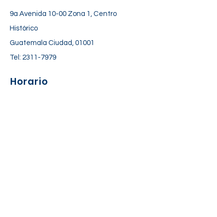
9a Avenida 10-00 Zona 1, Centro
Histórico
Guatemala Ciudad, 01001
Tel:
2311-7979
Horario
Lunes a Viernes: 06:30 am – 06:00 pm
Sábado: 7:00 am – 12:30 pm
Suscríbete a nuestra lista de
correos