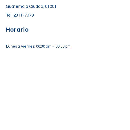
Guatemala Ciudad, 01001
Tel:
2311-7979
Horario
Lunes a Viernes: 06:30 am – 06:00 pm
Sábado: 7:00 am – 12:30 pm
Suscríbete a nuestra lista de
correos
Suscríbete Ahora