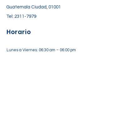
Guatemala Ciudad, 01001
Tel:
2311-7979
Horario
Lunes a Viernes: 06:30 am – 06:00 pm
Sábado: 7:00 am – 12:30 pm
Suscríbete a nuestra lista de
correos
Suscríbete Ahora