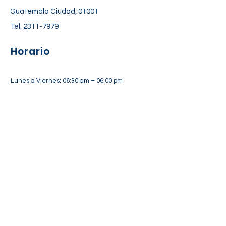
Guatemala Ciudad, 01001
Tel:
2311-7979
Horario
Lunes a Viernes: 06:30 am – 06:00 pm
Sábado: 7:00 am – 12:30 pm
Suscríbete a nuestra lista de
correos
Suscríbete Ahora