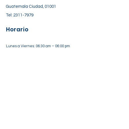
Guatemala Ciudad, 01001
Tel:
2311-7979
Horario
Lunes a Viernes: 06:30 am – 06:00 pm
Sábado: 7:00 am – 12:30 pm
Suscríbete a nuestra lista de
correos
Suscríbete Ahora