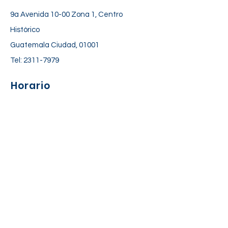
9a Avenida 10-00 Zona 1, Centro
Histórico
Guatemala Ciudad, 01001
Tel:
2311-7979
Horario
Lunes a Viernes: 06:30 am – 06:00 pm
Sábado: 7:00 am – 12:30 pm
Suscríbete a nuestra lista de
correos