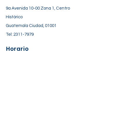
9a Avenida 10-00 Zona 1, Centro
Histórico
Guatemala Ciudad, 01001
Tel:
2311-7979
Horario
Lunes a Viernes: 06:30 am – 06:00 pm
Sábado: 7:00 am – 12:30 pm
Suscríbete a nuestra lista de
correos