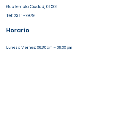
Guatemala Ciudad, 01001
Tel:
2311-7979
Horario
Lunes a Viernes: 06:30 am – 06:00 pm
Sábado: 7:00 am – 12:30 pm
Suscríbete a nuestra lista de
correos
Suscríbete Ahora