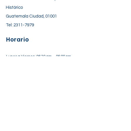
Histórico
Guatemala Ciudad, 01001
Tel:
2311-7979
Horario
Lunes a Viernes: 06:30 am – 06:00 pm
Sábado: 7:00 am – 12:30 pm
Suscríbete a nuestra lista de
correos
Suscríbete Ahora