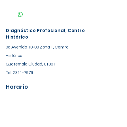
NO REQUIERE PREPARACIÓN
Diagnóstico Profesional, Centro
Histórico
9a Avenida 10-00 Zona 1, Centro
Histórico
Guatemala Ciudad, 01001
Tel:
2311-7979
Horario
Lunes a Viernes: 06:30 am – 06:00 pm
Sábado: 7:00 am – 12:30 pm