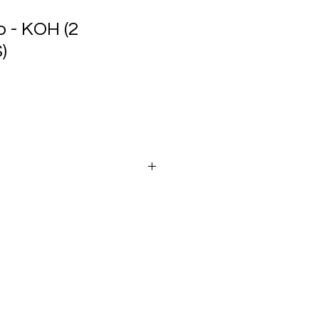
o - KOH (2
)
O