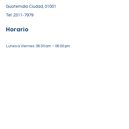
Guatemala Ciudad, 01001
Tel:
2311-7979
Horario
Lunes a Viernes: 06:30 am – 06:00 pm
Sábado: 7:00 am – 12:30 pm
Suscríbete a nuestra lista de
correos
Suscríbete Ahora