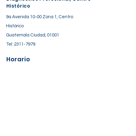
Histórico
9a Avenida 10-00 Zona 1, Centro
Histórico
Guatemala Ciudad, 01001
Tel:
2311-7979
Horario
Lunes a Viernes: 06:30 am – 06:00 pm
Sábado: 7:00 am – 12:30 pm
Suscríbete a nuestra lista de
correos