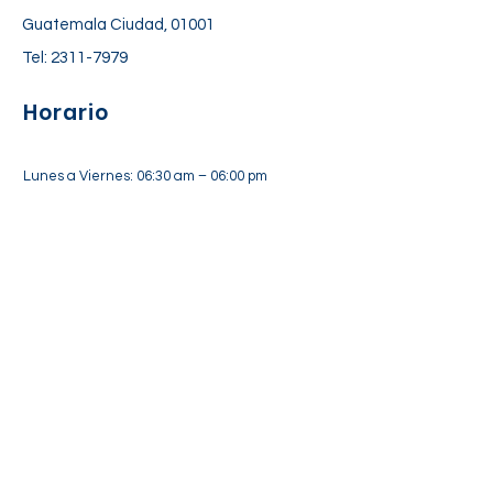
Guatemala Ciudad, 01001
Tel:
2311-7979
Horario
Lunes a Viernes: 06:30 am – 06:00 pm
Sábado: 7:00 am – 12:30 pm
Suscríbete a nuestra lista de
correos
Suscríbete Ahora