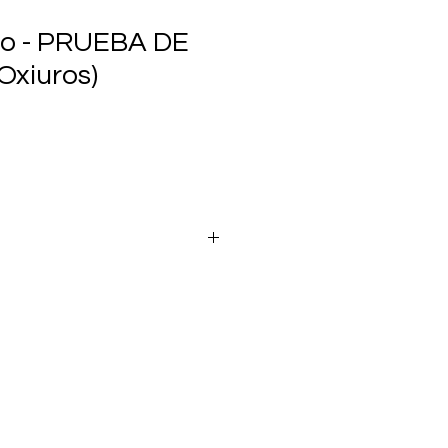
io - PRUEBA DE
xiuros)
O