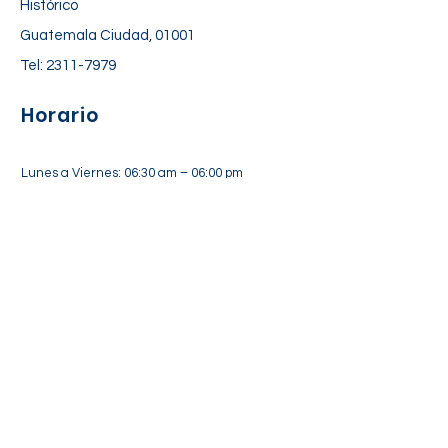
Histórico
Guatemala Ciudad, 01001
Tel:
2311-7979
Horario
Lunes a Viernes: 06:30 am – 06:00 pm
Sábado: 7:00 am – 12:30 pm
Suscríbete a nuestra lista de
correos
Suscríbete Ahora