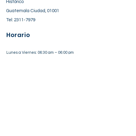
Histórico
Guatemala Ciudad, 01001
Tel:
2311-7979
Horario
Lunes a Viernes: 06:30 am – 06:00 pm
Sábado: 7:00 am – 12:30 pm
Suscríbete a nuestra lista de
correos
Suscríbete Ahora