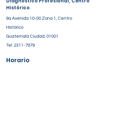
Diagnóstico Profesional, Centro
Histórico
9a Avenida 10-00 Zona 1, Centro
Histórico
Guatemala Ciudad, 01001
Tel:
2311-7979
Horario
Lunes a Viernes: 06:30 am – 06:00 pm
Sábado: 7:00 am – 12:30 pm
Suscríbete a nuestra lista de
correos