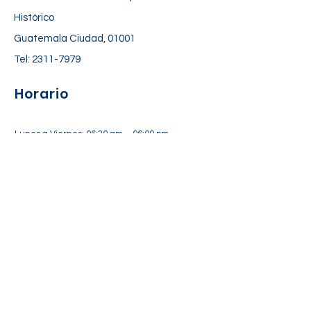
Histórico
Guatemala Ciudad, 01001
Tel:
2311-7979
Horario
Lunes a Viernes: 06:30 am – 06:00 pm
Sábado: 7:00 am – 12:30 pm
Suscríbete a nuestra lista de
correos
Suscríbete Ahora