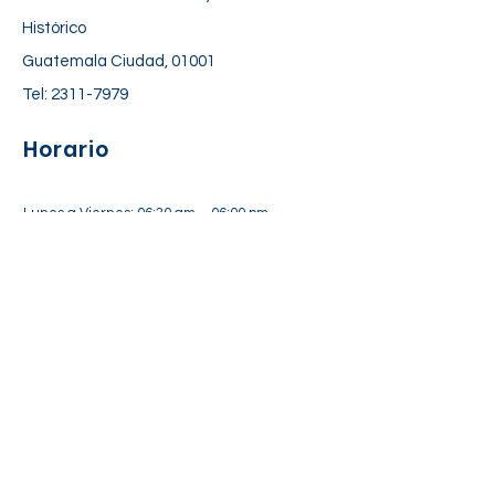
Histórico
Guatemala Ciudad, 01001
Tel:
2311-7979
Horario
Lunes a Viernes: 06:30 am – 06:00 pm
Sábado: 7:00 am – 12:30 pm
Suscríbete a nuestra lista de
correos
Suscríbete Ahora