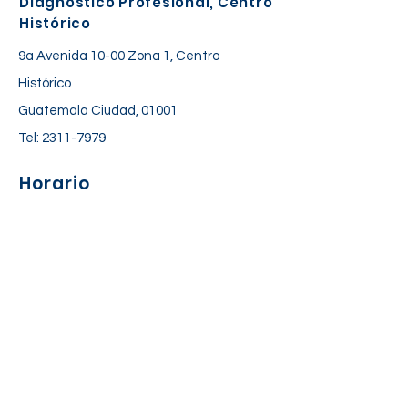
Diagnóstico Profesional, Centro
Histórico
9a Avenida 10-00 Zona 1, Centro
Histórico
Guatemala Ciudad, 01001
Tel:
2311-7979
Horario
Lunes a Viernes: 06:30 am – 06:00 pm
Sábado: 7:00 am – 12:30 pm
Suscríbete a nuestra lista de
correos