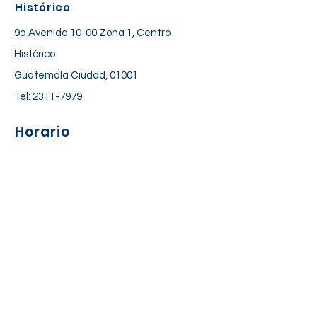
Histórico
9a Avenida 10-00 Zona 1, Centro
Histórico
Guatemala Ciudad, 01001
Tel:
2311-7979
Horario
Lunes a Viernes: 06:30 am – 06:00 pm
Sábado: 7:00 am – 12:30 pm
Suscríbete a nuestra lista de
correos