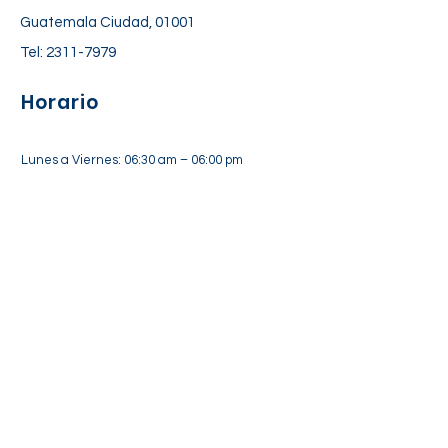
Guatemala Ciudad, 01001
Tel:
2311-7979
Horario
Lunes a Viernes: 06:30 am – 06:00 pm
Sábado: 7:00 am – 12:30 pm
Suscríbete a nuestra lista de
correos
Suscríbete Ahora